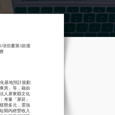
1項但書第3款後
會
文化基地預計規劃
庫房」等，藉由
法人屏東縣文化
；考量「屏菸」
樣態多元，需強
短期內經營收入