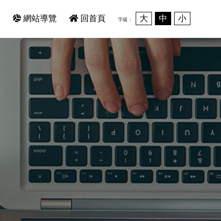
範
網站導覽
回首頁
大
中
小
字級：