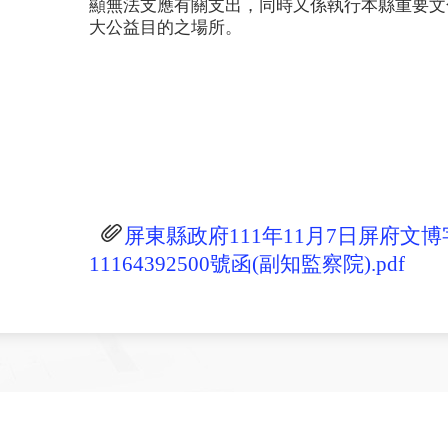
顯無法支應有關支出，同時又係執行本縣重要文
大公益目的之場所。
屏東縣政府111年11月7日屏府文博
11164392500號函(副知監察院).pdf
建議使用1024 × 768以上的解析度觀看，可獲得最佳效果