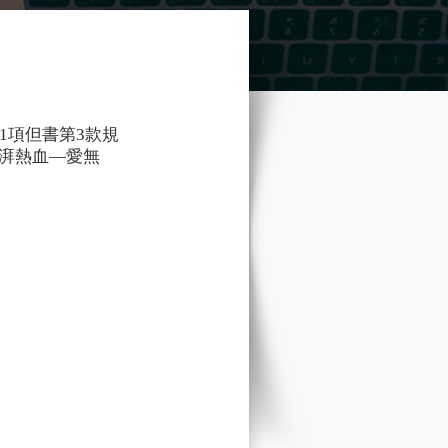
1項但書第3款規
湃熱血—愛無