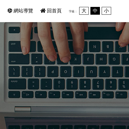
範
網站導覽
回首頁
大
中
小
字級：