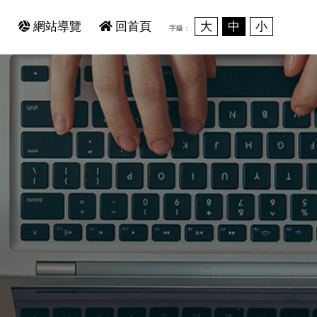
範
網站導覽
回首頁
大
中
小
字級：